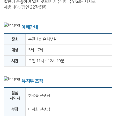
말씀에 순종하여 열매 맺으며 예수님이 주인되는 제자로
세웁니다. (잠언 22장6절)
예배안내
장소
본관 1층 유치부실
대상
5세∼7세
시간
오전 11시∼12시 10분
유치부 조직
말씀
허경숙 선생님
사역자
부장
이광희 선생님