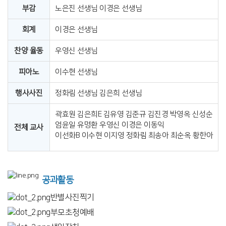
부감
노은진 선생님 이경은 선생님
회계
이경은 선생님
찬양 율동
우영신 선생님
피아노
이수현 선생님
행사사진
정화림 선생님 김은희 선생님
곽효원 김은희E 김유영 김준규 김진경 박영옥 신성순
엄윤일 유명환 우영신 이경은 이동익
전체 교사
이선화B 이수현 이지영 정화림 최송아 최순옥 황한아
공과활동
반별사진찍기
부모초청예배