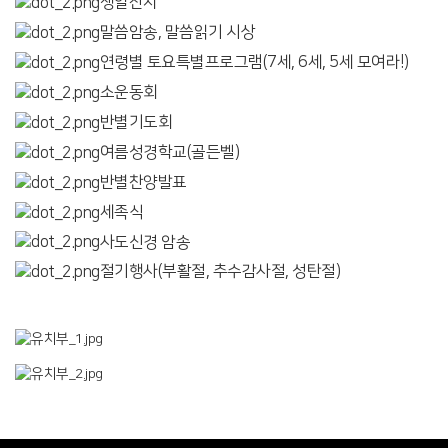
생일잔치
말씀암송, 말씀읽기 시상
연령별 토요특별프로그램(7세, 6세, 5세 모여라!)
소운동회
반별기도회
여름성경학교(골든벨)
반별찬양발표
세족식
사도신경 암송
절기행사(부활절, 추수감사절, 성탄절)