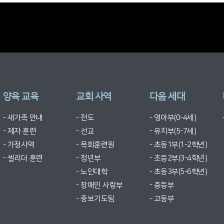
양육 교육
교회 사역
다음 세대
- 새가족 안내
- 전도
- 영아부(0-4세)
- 제자 훈련
- 선교
- 유치부(5-7세)
- 가정사역
- 목회훈련원
- 초등1부(1-2학년)
- 셀리더 훈련
- 청년부
- 초등2부(3-4학년)
- 노인대학
- 초등3부(5-6학년)
- 장애인 사랑부
- 중등부
- 중보기도팀
- 고등부