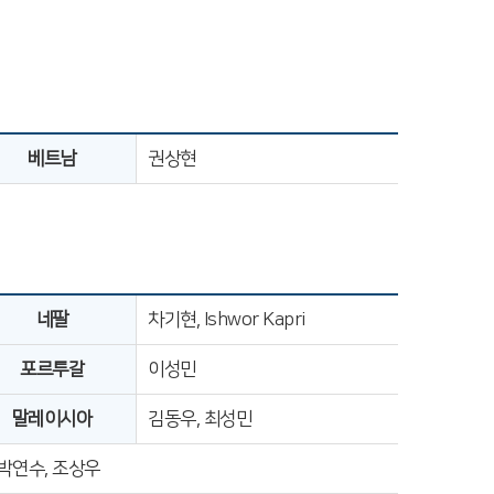
베트남
권상현
네팔
차기현, Ishwor Kapri
포르투갈
이성민
말레이시아
김동우, 최성민
 박연수, 조상우