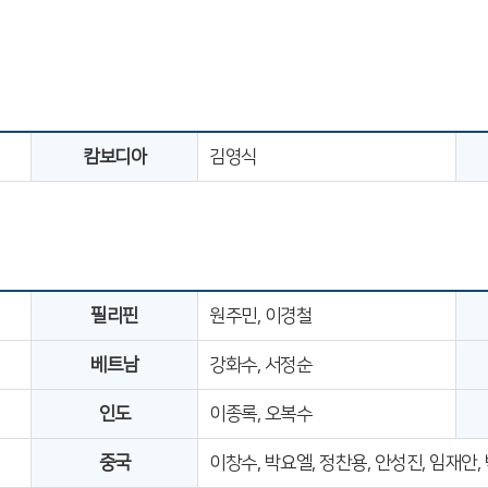
캄보디아
김영식
필리핀
원주민, 이경철
베트남
강화수, 서정순
인도
이종록, 오복수
중국
이창수, 박요엘, 정찬용, 안성진, 임재안,