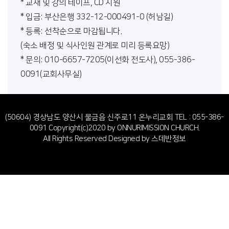
* 교재 및 강의 테이프, CD 지원
* 입금: 부산은행 332-12-000491-0 (허남길)
* 등록: 선착순으로 마감됩니다.
(숙소 배정 및 식사인원 관계로 미리 등록요망)
* 문의: 010-6657-7205(이선화 전도사), 055-386-
0091(교회사무실)
(50604) 경상남도 양산시 물금읍 신주로11 온누리교회
TEL : 055-386-
0091
Copyright(c)2020 by ONNURIMISSION CHURCH.
All Rights Reserved Designed by
스데반정보