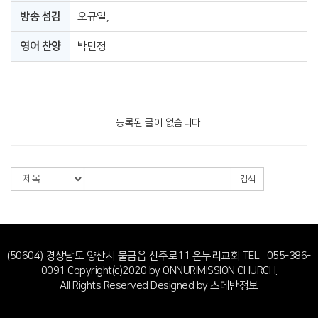
방송 섬김
오규일,
영어 찬양
박민정
등록된 글이 없습니다.
검색
(50604) 경상남도 양산시 물금읍 신주로11 온누리교회
TEL : 055-386-
0091
Copyright(c)2020 by ONNURIMISSION CHURCH.
All Rights Reserved Designed by
스데반정보