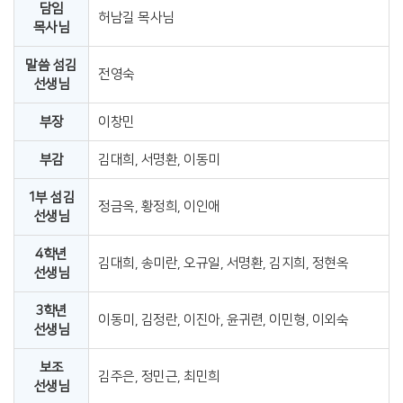
담임
허남길 목사님
목사님
말씀 섬김
전영숙
선생님
부장
이창민
부감
김대희, 서명환, 이동미
1부 섬김
정금옥, 황정희, 이인애
선생님
4학년
김대희, 송미란, 오규일, 서명환, 김지희, 정현옥
선생님
3학년
이동미, 김정란, 이진아, 윤귀련, 이민형, 이외숙
선생님
보조
김주은, 정민근, 최민희
선생님