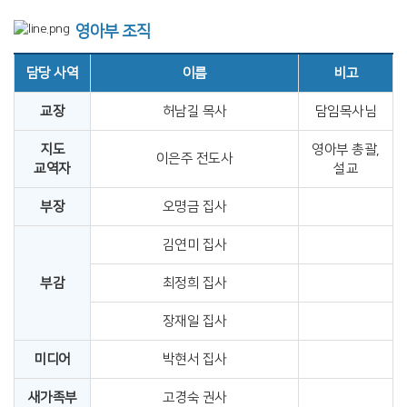
영아부 조직
담당 사역
이름
비고
교장
허남길 목사
담임목사님
지도
영아부 총괄,
이은주 전도사
교역자
설교
부장
오명금 집사
김연미 집사
부감
최정희 집사
장재일 집사
미디어
박현서 집사
새가족부
고경숙 권사