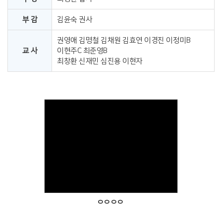
부 감
김윤숙 권사
권영애 김명철 김채원 김효연 이경진 이정미B
교 사
이현주C 최준영B
최창환 신재민 심진용 이현자
Views
ㅇㅇㅇㅇ