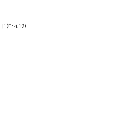
니
" (마 4:19)