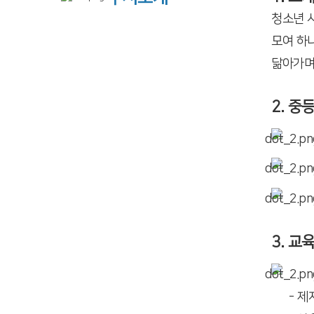
청소년 
모여 하
닮아가며
2. 중
3. 교
- 