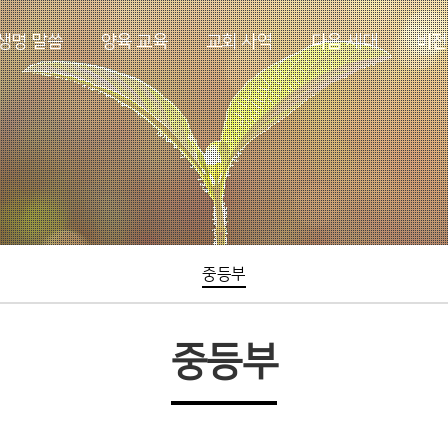
생명 말씀
양육 교육
교회 사역
다음 세대
비전
중등부
중등부