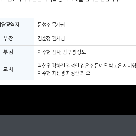
담당교역자
문성주 목사님
부 장
김순정 권사님
부 감
차주헌 집사, 임부영 성도
곽현우 경하진 김성안 김은주 문예은 박고은 서미영
교 사
차주헌 최선경 최정란 최 요