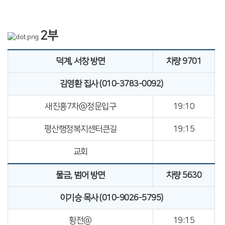
2부
덕계, 서창 방면
차량 9701
김영환 집사 (010-3783-0092)
새진흥7차@정문입구
19:10
평산행정복지센터큰길
19:15
교회
물금, 범어 방면
차량 5630
이기승 목사 (010-9026-5795)
황전@
19:15