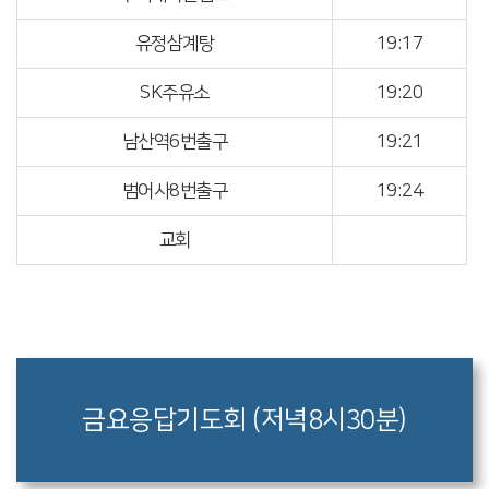
유정삼계탕
19:17
SK주유소
19:20
남산역6번출구
19:21
범어사8번출구
19:24
교회
금요응답기도회 (저녁8시30분)