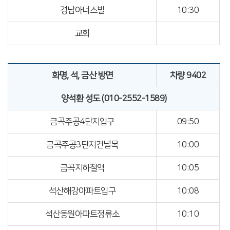
경남아너스빌
10:30
교회
화명, 석, 금산 방면
차량 9402
양석환 성도 (010-2552-1589)
금곡주공4단지입구
09:50
금곡주공3단지건널목
10:00
금곡지하철역
10:05
석산해강아파트입구
10:08
석산동원아파트정류소
10:10