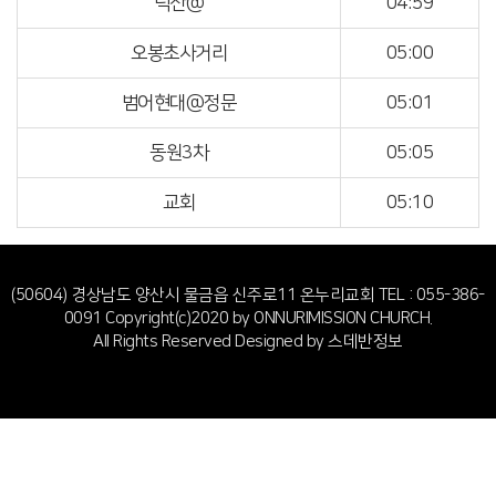
덕산@
04:59
오봉초사거리
05:00
범어현대@정문
05:01
동원3차
05:05
교회
05:10
(50604) 경상남도 양산시 물금읍 신주로11 온누리교회
TEL : 055-386-
0091
Copyright(c)2020 by ONNURIMISSION CHURCH.
All Rights Reserved Designed by
스데반정보