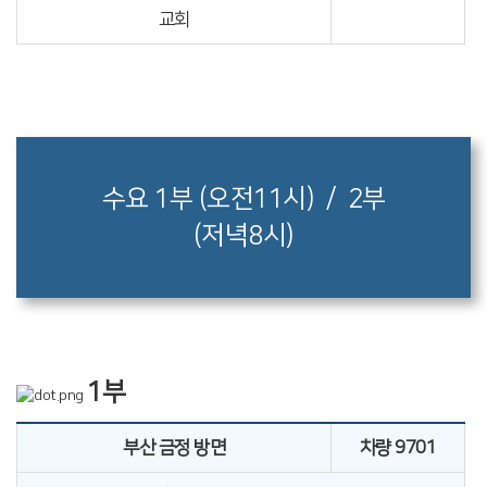
교회
수요 1부 (오전11시) / 2부
(저녁8시)
1부
부산 금정 방면
차량 9701