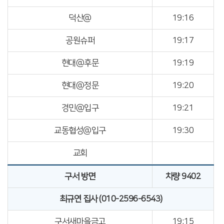
덕산@
19:16
공원슈퍼
19:17
현대@후문
19:19
현대@정문
19:20
경민@입구
19:21
교동협성@입구
19:30
교회
구서 방면
차량 9402
최규연 집사 (010-2596-6543)
구서새마을금고
19:15