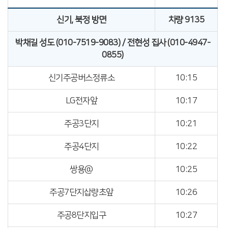
신기, 북정 방면
차량 9135
박채길 성도 (010-7519-9083) / 전현성 집사 (010-4947-
0855)
신기주공버스정류소
10:15
LG전자앞
10:17
주공3단지
10:21
주공4단지
10:22
쌍용@
10:25
주공7단지삽량초앞
10:26
주공8단지입구
10:27