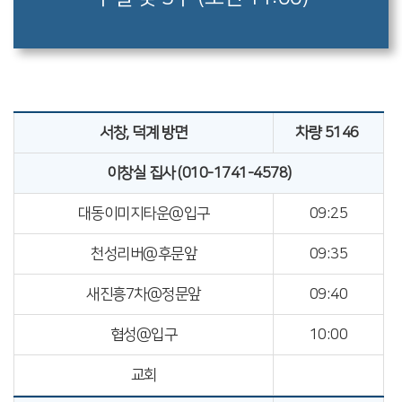
서창, 덕계 방면
차량 5146
이창실 집사 (010-1741-4578)
대동이미지타운@입구
09:25
천성리버@후문앞
09:35
새진흥7차@정문앞
09:40
협성@입구
10:00
교회