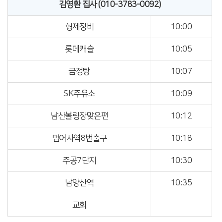
김영환 집사 (010-3783-0092)
형제정비
10:00
롯데캐슬
10:05
금정탕
10:07
SK주유소
10:09
남산볼링장맞은편
10:12
범어사역8번출구
10:18
주공7단지
10:30
남양산역
10:35
교회