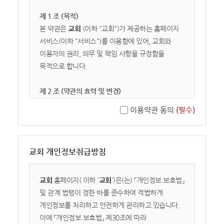
제 1 조 (목적)
본 약관은
교회
(이하 "교회")가 제공하는 홈페이지
서비스(이하 "서비스")를 이용함에 있어, 교회와
이용자의 권리, 의무 및 책임 사항을 규정함을
목적으로 합니다.
제 2 조 (약관의 효력 및 변경)
① 본 약관은 서비스 화면에 게시하거나 기타의
이용약관 동의
(필수)
방법으로 공시함으로써 효력이 발생합니다.
② 교회는 관련 법령을 위배하지 않는 범위 내에서
본 약관을 개정할 수 있으며, 변경된 약관은
교회 개인정보취급방침
서비스를 통해 공지합니다. 이용자가 변경된 약관의
효력 발생일 이후에도 서비스를 계속 이용할 경우,
약관의 변경 사항에 동의한 것으로 간주합니다.
교회
홈페이지(
이하 '
교회
')은(는) 「개인정보 보호법」
및 관계 법령이 정한 바를 준수하여 적법하게
제 3 조 (용어의 정의)
개인정보를 처리하고 안전하게 관리하고 있습니다.
1. 이용자: 본 약관에 따라 교회가 제공하는 서비스를
이에 「개인정보 보호법」 제30조에 따라