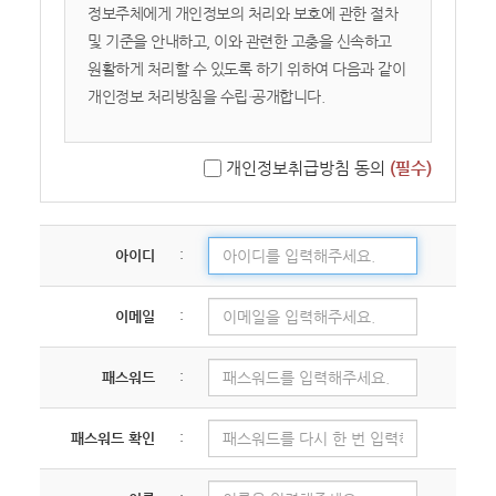
이용하는 회원 및 비회원을 말합니다.
정보주체에게 개인정보의 처리와 보호에 관한 절차
2. 회원: 서비스에 접속하여 본 약관에 동의하고
및 기준을 안내하고, 이와 관련한 고충을 신속하고
이용자 번호(ID)와 비밀번호를 발급받은 자를
원활하게 처리할 수 있도록 하기 위하여 다음과 같이
말합니다.
개인정보 처리방침을 수립·공개합니다.
3. 콘텐츠: 교회가 서비스 상에서 제공하는 설교
영상, 텍스트, 이미지 등 모든 자료를 의미합니다.
01. 개인정보의 수집 및 이용목적
개인정보취급방침 동의
(필수)
02. 수집하는 개인정보의 항목 및 수집방법
제 2 장 서비스 이용 및 관리
03. 개인정보의 공유 및 제3자 제공
04. 개인정보 처리의 위탁
아이디
:
제 4 조 (이용 신청 및 승낙)
05. 개인정보의 처리 및 보유기간
① 이용계약은 이용자가 약관 내용에 동의하고
06. 개인정보 파기절차 및 방법
회원가입 신청을 하면, 교회가 이를 승낙함으로써
이메일
:
07. 이용자 및 법정대리인의 권리와 그 행사방법
성립합니다.
08. 개인정보 자동 수집 장치의 설치/ 운영 및 거부에
② 교회는 다음 각 호에 해당하는 신청에 대하여는
관한 사항
패스워드
:
승낙을 거절하거나 사후에 취소할 수 있습니다.
09. 개인정보의 기술적/ 관리적 보호 대책
- 타인의 명의를 도용하여 신청한 경우
10. 개인정보관리책임자 및 담당자의 연락처
패스워드 확인
:
- 등록 내용에 허위, 기재 누락, 오기가 있는 경우
11. 개인정보 열람청구 처리 부서
- 교회의 신앙적 목적이나 정체성에 반하는 의도를
12. 고정형 영상정보처리기기(CCTV) 운영·관리