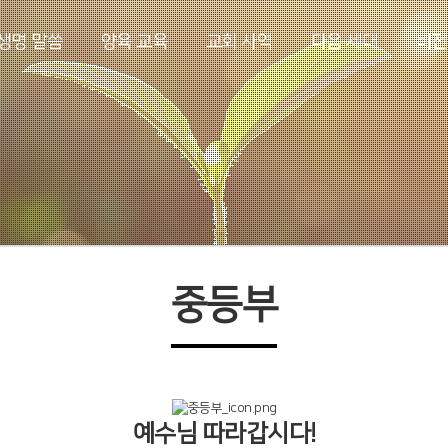
생명 말씀
양육 교육
교회 사역
다음 세대
비전
중등부
예수님 따라갑시다!