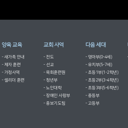
양육 교육
교회 사역
다음 세대
- 새가족 안내
- 전도
- 영아부(0-4세)
- 제자 훈련
- 선교
- 유치부(5-7세)
- 가정사역
- 목회훈련원
- 초등1부(1-2학년)
- 셀리더 훈련
- 청년부
- 초등2부(3-4학년)
- 노인대학
- 초등3부(5-6학년)
- 장애인 사랑부
- 중등부
- 중보기도팀
- 고등부