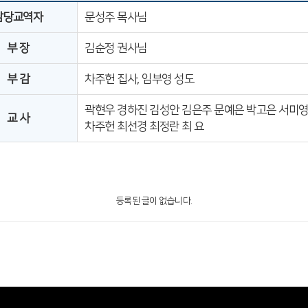
담당교역자
문성주 목사님
부 장
김순정 권사님
부 감
차주헌 집사, 임부영 성도
곽현우 경하진 김성안 김은주 문예은 박고은 서미영
교 사
차주헌 최선경 최정란 최 요
등록된 글이 없습니다.