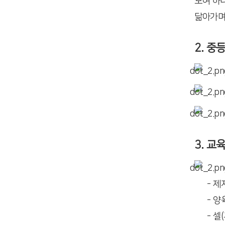
모여 하
닮아가며
2. 중
3. 교
- 
- 양
- 